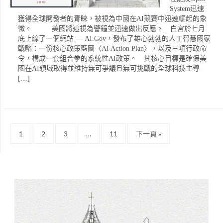
System迅速
獲得全球開發者的青睞，被視為中國在AI競賽中迅速崛起的象
徵。 美國將這視為警鐘並迅速做出反應。 白宮於七月
底上線了一個網站 — AI.Gov，發布了雄心勃勃的人工智慧國家
戰略：一份核心政策藍圖〈AI Action Plan〉，以及三項行政命
令，構成一套組合拳的系統性AI政策。 其核心目標是確保美
國在AI領域取得並維持無可爭議且無可挑戰的全球科技主導
[…]
1
2
3
…
11
下一頁 »