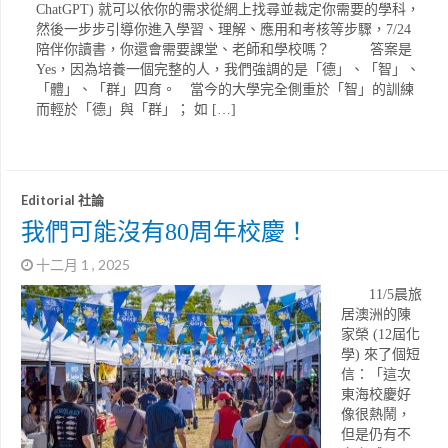
ChatGPT) 就可以依你的需求從網上找尋並裁定你需要的學科，
然後一步步引導你進入學習、理解、應用和考核等步驟，7/24
陪伴你讀書，你還會需要課堂、老師和學校嗎？ 答案是
Yes，因為培養一個完整的人，我們強調的是「德」、「智」、
「體」、「群」四育。 當今的大學完全側重於「智」的訓練
而輕於「德」與「群」； 如 […]
Editorial 社論
我們可能沒有80周年校慶！
十二月 1 , 2025
11/5晨旅
居澳洲的陳
家榮 (12屆化
學) 來了個短
信：「這次
東海校慶好
像很熱鬧，
但是仍有不