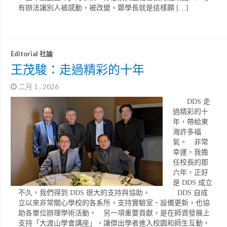
有辦法讓別人被感動，被改變。鄭學長就是這樣願 […]
Editorial 社論
王茂駿：走過精彩的十年
二月 1 , 2026
DDS 走
過精彩的十
年，帶給東
海許多福
氣。 非常
幸運，我擔
任校長的那
六年，正好
是 DDS 成立
不久，我們得到 DDS 很大的支持與協助。 DDS 自成
立以來非常關心學校的各系所，支持實驗室、設備更新，也協
助各單位辦理學術活動。 另一項重要貢獻，是在師資發展上
支持「大渡山學會講座」，讓傑出學者進入校園和師生互動，