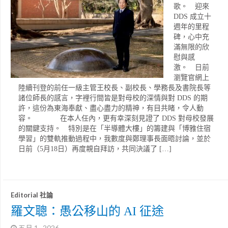
歌。 迎來
DDS 成立十
週年的里程
碑，心中充
滿無限的欣
慰與感
激。 日前
瀏覽官網上
陸續刊登的前任一級主管王校長、副校長、學務長及書院長等
諸位師長的感言，字裡行間皆是對母校的深情與對 DDS 的期
許，這份為東海奉獻、盡心盡力的精神，有目共睹，令人動
容。 在本人任內，更有幸深刻見證了 DDS 對母校發展
的關鍵支持。 特別是在「半導體大樓」的籌建與「博雅住宿
學習」的雙軌推動過程中，我數度與鄭理事長面晤討論，並於
日前（5月18日）再度親自拜訪，共同決議了 […]
Editorial 社論
羅文聰：愚公移山的 AI 征途
五月 1 , 2026