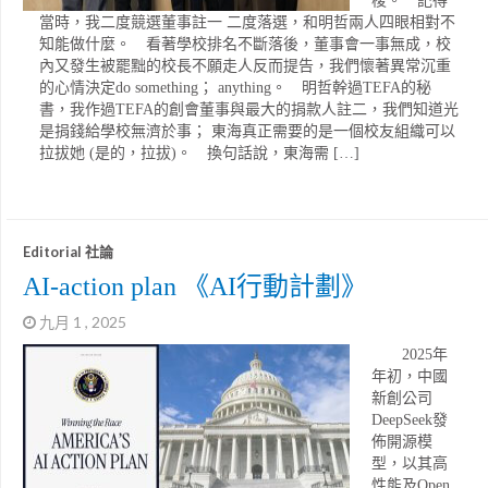
梭。 記得
當時，我二度競選董事註一 二度落選，和明哲兩人四眼相對不
知能做什麼。 看著學校排名不斷落後，董事會一事無成，校
內又發生被罷黜的校長不願走人反而提告，我們懷著異常沉重
的心情決定do something； anything。 明哲幹過TEFA的秘
書，我作過TEFA的創會董事與最大的捐款人註二，我們知道光
是捐錢給學校無濟於事； 東海真正需要的是一個校友組織可以
拉拔她 (是的，拉拔)。 換句話說，東海需 […]
Editorial 社論
AI-action plan 《AI行動計劃》
九月 1 , 2025
2025年
年初，中國
新創公司
DeepSeek發
佈開源模
型，以其高
性能及Open