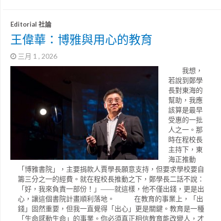
Editorial 社論
王偉華：博雅與用心的教育
三月 1 , 2026
我想，
若說到鄭學
長對東海的
幫助，我應
該算是最早
受惠的一批
人之一。那
時在程校長
主持下，東
海正推動
「博雅書院」，主要捐款人賈學長願意支持，但要求學校要自
籌三分之一的經費。就在程校長推動之下，鄭學長二話不說：
「好，我來負責一部份！」——就這樣，他不僅出錢，更是出
心，讓這個書院計畫順利落地。 在教育的事業上，「出
錢」固然重要，但我一直覺得「出心」更是關鍵。教育是一種
「生命感動生命」的事業。你必須真正相信教育能改變人，才