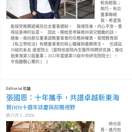
較為輕鬆；
剛巧，有位
董事聯絡
我，希望我
能接受推薦遞補另位女董事遺缺。 我禱告後，內心平安，覺
得這是神的旨意。 因此，開始思考蘇南州弟兄勉勵的話。
隨後，我向那位董事請教董事會的任務與權責、查閱教育部
《私立學校法》有關董事會的核心職權與義務條文。 也請益
20屆的系友 唐堂院士（當時他是院內生醫所特聘研究員；擔任
過東海第32屆董事；2022年當選第33屆中央研究院院士）。
令我膽戰心驚的 […]
Editorial 社論
張國恩：十年攜手，共譜卓越新東海
賀DDS十週年誌慶與前瞻視野
六月 1 , 2026
時光荏
苒，歲月如