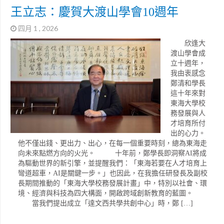
王立志：慶賀大渡山學會10週年
四月 1 , 2026
欣逢大
渡山學會成
立十週年，
我由衷感念
鄭清和學長
這十年來對
東海大學校
務發展與人
才培育所付
出的心力。
他不僅出錢、更出力、出心，在每一個重要時刻，總為東海走
向未來點燃方向的火光。 十年前，鄭學長即洞察AI將成
為驅動世界的新引擎，並提醒我們：「東海若要在人才培育上
彎道超車，AI是關鍵一步。」也因此，在我擔任研發長及副校
長期間推動的「東海大學校務發展計畫」中，特別以社會、環
境、經濟與科技為四大構面，開啟跨域創新教育的藍圖。
當我們提出成立「達文西共學共創中心」時，鄭 […]