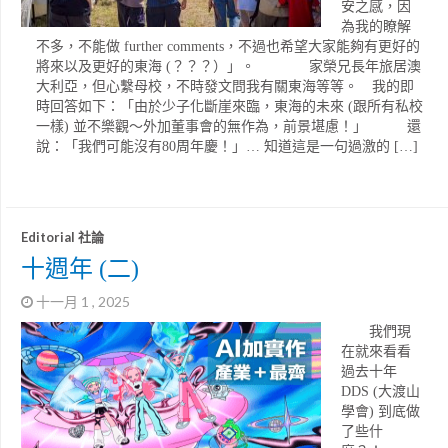
安之感，因
為我的瞭解
不多，不能做 further comments，不過也希望大家能夠有更好的
將來以及更好的東海 (？？？）」。 家榮兄長年旅居澳
大利亞，但心繫母校，不時發文問我有關東海等等。 我的即
時回答如下：「由於少子化斷崖來臨，東海的未來 (跟所有私校
一樣) 並不樂觀～外加董事會的無作為，前景堪慮！」 還
說：「我們可能沒有80周年慶！」… 知道這是一句過激的 […]
Editorial 社論
十週年 (二)
十一月 1 , 2025
我們現
在就來看看
過去十年
DDS (大渡山
學會) 到底做
了些什