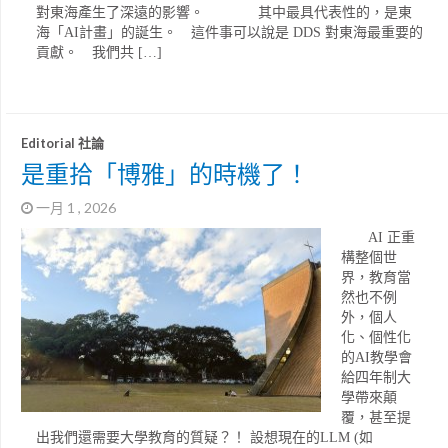
對東海產生了深遠的影響。 其中最具代表性的，是東
海「AI計畫」的誕生。 這件事可以說是 DDS 對東海最重要的
貢獻。 我們共 […]
Editorial 社論
是重拾「博雅」的時機了！
一月 1 , 2026
AI 正重
構整個世
界，教育當
然也不例
外，個人
化、個性化
的AI教學會
給四年制大
學帶來顛
覆，甚至提
出我們還需要大學教育的質疑？！ 設想現在的LLM (如