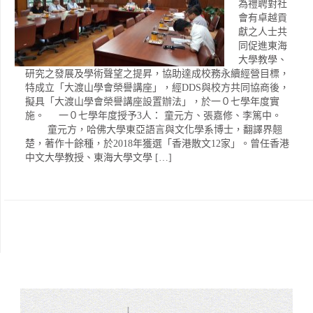
為禮聘對社
會有卓越貢
獻之人士共
同促進東海
大學教學、
研究之發展及學術聲望之提昇，協助達成校務永續經營目標，
特成立「大渡山學會榮譽講座」，經DDS與校方共同協商後，
擬具「大渡山學會榮譽講座設置辦法」，於一０七學年度實
施。 一０七學年度授予3人： 童元方、張嘉修、李篤中。
童元方，哈佛大學東亞語言與文化學系博士，翻譯界翹
楚，著作十餘種，於2018年獲選「香港散文12家」。曾任香港
中文大學教授、東海大學文學 […]