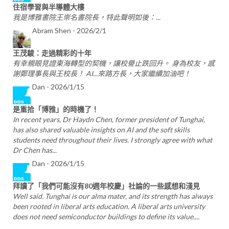
住宿學習與半導體大樓
我是博雅書院王崇名書院長，特此聲明如後：...
Abram Shen -
2026/2/1
王茂駿：走過精彩的十年
有幸親眼見證東海轉型的契機，讓校譽止跌回升。 身為校友，感
謝鄭理事長與王校長！ AI...來路方長，大家繼續加油吧！
Dan -
2026/1/15
是重拾「博雅」的時機了！
In recent years, Dr Haydn Chen, former president of Tunghai,
has also shared valuable insights on AI and the soft skills
students need throughout their lives. I strongly agree with what
Dr Chen has...
Dan -
2026/1/15
拜讀了「我們可能沒有80週年校慶」社論的⼀些感想和淺⾒
Well said. Tunghai is our alma mater, and its strength has always
been rooted in liberal arts education. A liberal arts university
does not need semiconductor buildings to define its value....