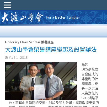
For a Better Tunghai
Honorary Chair Scholar 榮譽講座
大渡山學會榮譽講座緣起及設置辦法
八月 1 , 2018
緣起
DDS是校友
自發組成的
非營利的社
團組織；也
是一以東海
人為對象的
C2C 網路平
台，期藉由會員間的交流、討論及腦力激盪，獲取改造東海的