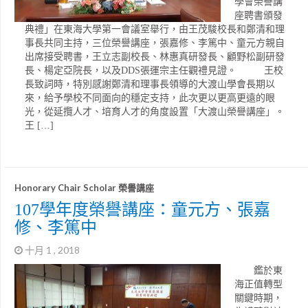
學會榮譽講
座聘書頒發
典禮」在東海大學第一會議室舉行，由王茂駿校長和鄭清和理
事長共同主持，三位榮譽講座，張嘉修、李篤中、童元方親自
出席接受聘書，王立志副校長、林惠真研發長、顧野松副研發
長、楊定亞院長，以及DDS張運宗主任觀禮見證。 王校
長致詞時，特別感謝鄭清和理事長領導的大渡山學會長期以
來，給予學校不同面向的穩定支持，此次更以更高更遠的眼
光，從延攬人才、培育人才的角度設置「大渡山榮譽講座」。
王 […]
Honorary Chair Scholar 榮譽講座
107學年度榮譽講座：童元方、張嘉
修、李篤中
十月 1 , 2018
鑑於東
海正值轉型
關鍵時期，