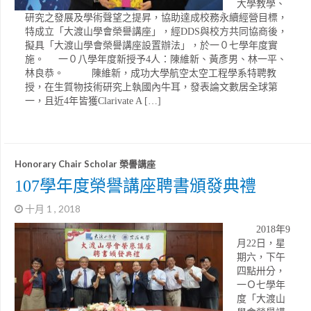
大學教學、
研究之發展及學術聲望之提昇，協助達成校務永續經營目標，
特成立「大渡山學會榮譽講座」，經DDS與校方共同協商後，
擬具「大渡山學會榮譽講座設置辦法」，於一０七學年度實
施。 一０八學年度新授予4人：陳維新、黃彥男、林一平、
林良恭。 陳維新，成功大學航空太空工程學系特聘教
授，在生質物技術研究上執國內牛耳，發表論文數居全球第
一，且近4年皆獲Clarivate A […]
Honorary Chair Scholar 榮譽講座
107學年度榮譽講座聘書頒發典禮
十月 1 , 2018
2018年9
月22日，星
期六，下午
四點卅分，
一Ｏ七學年
度「大渡山