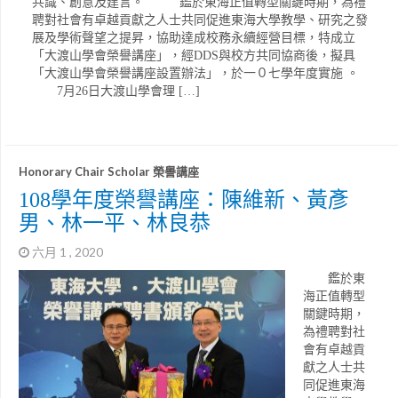
共識、創意及建言。 鑑於東海正值轉型關鍵時期，為禮
聘對社會有卓越貢獻之人士共同促進東海大學教學、研究之發
展及學術聲望之提昇，協助達成校務永續經營目標，特成立
「大渡山學會榮譽講座」，經DDS與校方共同協商後，擬具
「大渡山學會榮譽講座設置辦法」，於一０七學年度實施 。
7月26日大渡山學會理 […]
Honorary Chair Scholar 榮譽講座
108學年度榮譽講座：陳維新、黃彥
男、林一平、林良恭
六月 1 , 2020
鑑於東
海正值轉型
關鍵時期，
為禮聘對社
會有卓越貢
獻之人士共
同促進東海