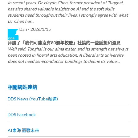
In recent years, Dr Haydn Chen, former president of Tunghai,
has also shared valuable insights on AI and the soft skills
students need throughout their lives. I strongly agree with what
Dr Chen has...
Dan -
2026/1/15
拜讀了「我們可能沒有80週年校慶」社論的⼀些感想和淺⾒
Well said. Tunghai is our alma mater, and its strength has always
been rooted in liberal arts education. A liberal arts university
does not need semiconductor buildings to define its value....
相關網站連結
DDS News (YouTube頻道)
DDS Facebook
AI東海 贏戰未來