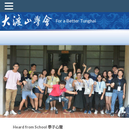
For a Better Tunghai
Heard from School 學子心聲