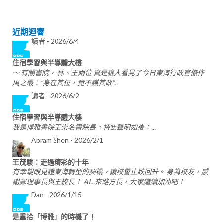
近期迴響
讀者 -
2026/6/4
住宿學習與半導體大樓
～ 有關書院， 林、王兩位 真是讓人看見了今日東海行政官僚作
風之最：“身在其位，竟不謀其政”...
讀者 -
2026/6/2
住宿學習與半導體大樓
我是博雅書院王崇名書院長，特此聲明如後：...
Abram Shen -
2026/2/1
王茂駿：走過精彩的十年
有幸親眼見證東海轉型的契機，讓校譽止跌回升。 身為校友，感
謝鄭理事長與王校長！ AI...來路方長，大家繼續加油吧！
Dan -
2026/1/15
是重拾「博雅」的時機了！