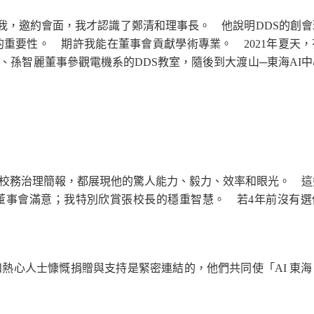
話給我，邀約會面，我才認識了鄭清和理事長。 他說明DDS的創
重要性。 期許我能在董事會貢獻學術專業。 2021年夏天，
、孫智麗董事參觀電機系的DDS教室，隨後到大渡山─東海AI
務治理簡報，都展現他的驚人能力、毅力、效率和眼光。 這
董事會滿意；我特別欣賞張校長的穩重智慧。 若4年前沒有選
心人士慷慨捐贈與支持是緊密連結的，他們共同使「AI 東海