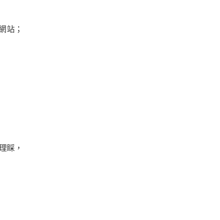
網站；
理睬，