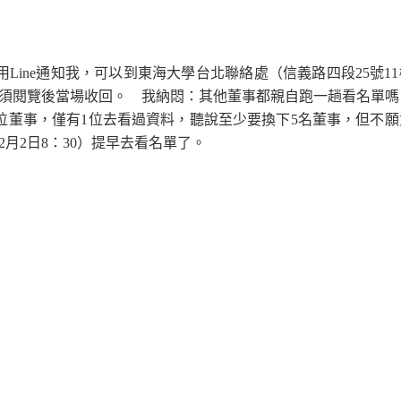
ine通知我，可以到東海大學台北聯絡處（信義路四段25號1
須閱覽後當場收回。 我納悶：其他董事都親自跑一趟看名單嗎
位董事，僅有1位去看過資料，聽說至少要換下5名董事，但不願
2月2日8：30）提早去看名單了。