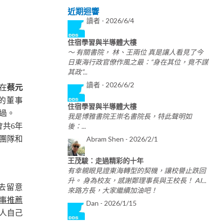
近期迴響
讀者 -
2026/6/4
住宿學習與半導體大樓
～ 有關書院， 林、王兩位 真是讓人看見了今
日東海行政官僚作風之最：“身在其位，竟不謀
其政”...
讀者 -
2026/6/2
在
蔡元
月的董事
住宿學習與半導體大樓
談過。
我是博雅書院王崇名書院長，特此聲明如
後：...
會共6年
Abram Shen -
2026/2/1
的團隊和
王茂駿：走過精彩的十年
有幸親眼見證東海轉型的契機，讓校譽止跌回
升。 身為校友，感謝鄭理事長與王校長！ AI...
去留意
來路方長，大家繼續加油吧！
事推薦
Dan -
2026/1/15
人自己