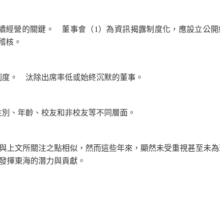
續經營的關鍵。 董事會（1）為資訊揭露制度化，應設立公開
稽核。
期制度。 汰除出席率低或始終沉默的董事。
蓋性別、年齡、校友和非校友等不同層面。
上文所關注之點相似，然而這些年來，顯然未受重視甚至未為
發揮東海的潛力與貢獻。
。