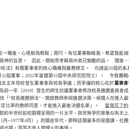
主任一職後，心境較為輕鬆；剛巧，有位董事聯絡我，希望我能接
是神的旨意。 因此，開始思考蘇南州弟兄勉勵的話。 隨後，
校法》有關董事會的核心職權與義務條文。 也請益20屆的系友
2屆董事；2022年當選第33屆中央研究院院士）。 令我膽
過去五年母校發生董事會與校長爭議；而爭議的核心在於
董事會
及前一年（2019）發生的師生抗議董事會修改校長遴選委員會
改「“校長遴選辦法“，開放教師參與遴選決策，候選人在進入最
一定比率的教師同意，才能進入最後決選名單」。
當我花了約
起約半世紀前校園裡呈現的一片太平、與世無爭的景象似有天上
年11月─1977年4月）」的嬉皮年代，那時話題最多的是選課、社
所或出國，等等不食人間煙火的事情。