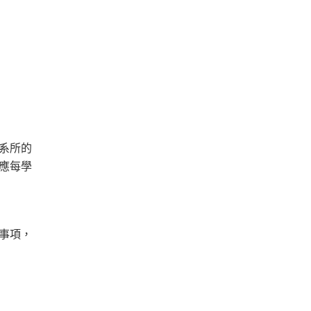
系所的
應每學
事項，