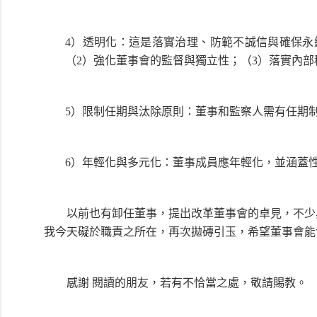
4）透明化：這是落實治理、防範不誠信與確保永
（2）強化董事會的監督與獨立性；（3）落實內部
5）限制任期與汰除原則：董事和監察人需有任
6）年輕化與多元化：董事成員應年輕化，並涵
以前也有卸任董事，提出改革董事會的卓見，不少與
我今天礙於職責之所在，再次拋磚引玉，希望董事會能
感謝 閱讀的朋友，若有不恰當之處，敬請賜教