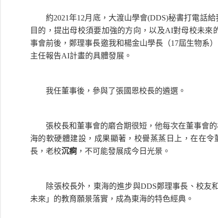
約2021年12月底，大渡山學會(DDS)秘書打電
目的，提出母校須要加強的方向，以及AI對母校未來的
事會前後，鄭理事長邀我和楊金山學長（17屆生物系）
主任報告AI計畫的具體發展。
我任董事後，參與了張國恩校長的遴選。
張校長和董事會的磨合期很短，他每次在董事會的校
海的軟硬體建設，成果顯著，校譽蒸蒸日上，在在令
長，老校
沉痾
，不可能發展成今日光景。
除張校長外，東海的進步與DDS鄭理事長、校友和熱
未來」的教育願景落實，成為東海的特色經典。