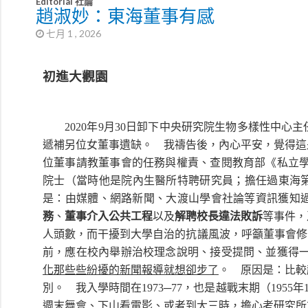
Editorial 社論
趙淑妙：東海董事有感
七月 1 , 2026
初進大觀園
2020年9月30日卸下中央研究院生物多樣性中心
遞補另位女董事遺缺。 我禱告後，內心平安，覺得這
位董事請教董事會的任務與權責、查閱教育部《私立學
院士（當時他是院內生醫所特聘研究員；擔任過東海第3
是：由媒體、網路新聞、大渡山學會社論等資訊獲知
務
、
董事介入公共工程
以及
解聘校長違法敗訴
等事件，
人頭數，而干擾到大學自治的抗議風波，呼籲董事會修
前，應在校內舉辦治校理念說明、接受提問、並獲得
化那些些紛擾的新聞報導就想卻步了
。 原因是：比較
別。 我入學時間在1973─77，也是越戰末期（1955
週末舞會、下山看電影、或者到大三時，擔心考研究