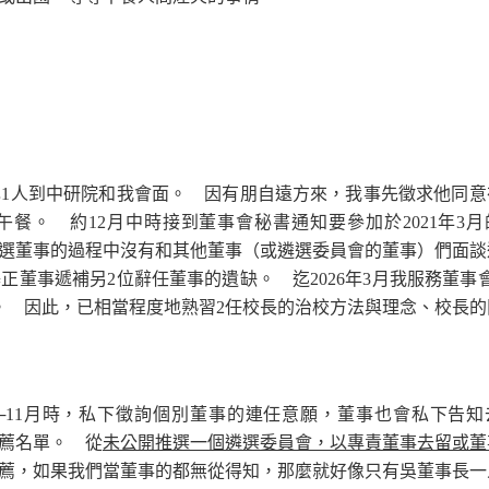
己1人到中研院和我會面。 因有朋自遠方來，我事先徵求他同意
午餐。 約12月中時接到董事會秘書通知要參加於2021年3
當選董事的過程中沒有和其他董事（或遴選委員會的董事）們面
基正董事遞補另2位辭任董事的遺缺。 迄2026年3月我服務董事
選。 因此，已相當程度地熟習2任校長的治校方法與理念、校長
11月時，私下徵詢個別董事的連任意願，董事也會私下告知
薦名單。 從
未公開推選一個遴選委員會，以專責董事去留或董
薦，如果我們當董事的都無從得知，那麼就好像只有吳董事長一