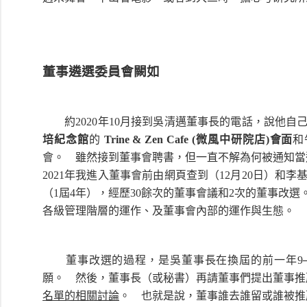
董事遴選委員會闕如
約2020年10月接到吳清邁董事長的電話，說他自
培紀念館
的
Trine & Zen Cafe (微風中研院店)
會
面
和
會。 雖然接到董事會聘書，但一直不解為何被通知
2021年我進入董事會前由網頁查到（12月20日）和李
（1屆4年），經歷30餘次的董事會議和2次的董事改
各級管理階層的運作、及董事會內部的運作與生態。
董事改選的過程，是吳董事長在換屆的前一年9─
願。 然後，董事長（或秘書）再請董事們提出董事推
名單的相關討論
。 也就是說，董事誰去誰留或誰被推