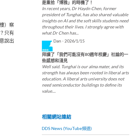
是重拾「博雅」的時機了！
In recent years, Dr Haydn Chen, former
president of Tunghai, has also shared valuable
insights on AI and the soft skills students need
1樓）察
throughout their lives. I strongly agree with
what Dr Chen has...
？只有
Dan -
2026/1/15
意說出
拜讀了「我們可能沒有80週年校慶」社論的⼀
些感想和淺⾒
Well said. Tunghai is our alma mater, and its
strength has always been rooted in liberal arts
education. A liberal arts university does not
need semiconductor buildings to define its
value....
相關網站連結
DDS News (YouTube頻道)