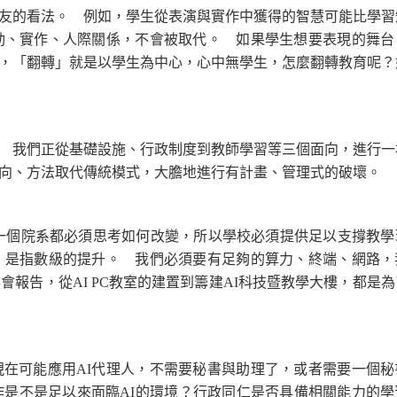
友的看法。 例如，學生從表演與實作中獲得的智慧可能比學習
動、實作、人際關係，不會被取代。 如果學生想要表現的舞台
，「翻轉」就是以學生為中心，心中無學生，怎麼翻轉教育呢？
我們正從基礎設施、行政制度到教師學習等三個面向，進行一
方向、方法取代傳統模式，大膽地進行有計畫、管理式的破壞。
一個院系都必須思考如何改變，所以學校必須提供足以支撐教學
，是指數級的提升。 我們必須要有足夠的算力、終端、網路，
會報告，從AI PC教室的建置到籌建AI科技暨教學大樓，都是
可能應用AI代理人，不需要秘書與助理了，或者需要一個秘
作是不是足以來面臨AI的環境？行政同仁是否具備相關能力的學