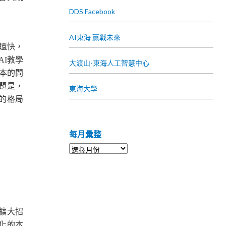
DDS Facebook
AI東海 贏戰未來
i還快，
I教學
大渡山-東海人工智慧中心
本的問
題是，
東海大學
的格局
每月彙整
擴大招
化的本