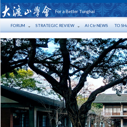
For a Better Tunghai
FORUM
STRATEGIC REVIEW
AI Ctr NEWS
TO SH