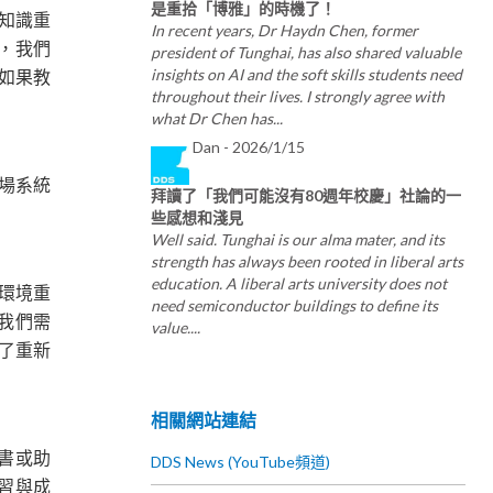
是重拾「博雅」的時機了！
知識重
In recent years, Dr Haydn Chen, former
，我們
president of Tunghai, has also shared valuable
insights on AI and the soft skills students need
如果教
throughout their lives. I strongly agree with
what Dr Chen has...
Dan -
2026/1/15
場系統
拜讀了「我們可能沒有80週年校慶」社論的⼀
些感想和淺⾒
Well said. Tunghai is our alma mater, and its
strength has always been rooted in liberal arts
education. A liberal arts university does not
環境重
need semiconductor buildings to define its
我們需
value....
為了重新
相關網站連結
書或助
DDS News (YouTube頻道)
習與成