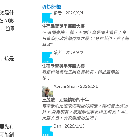
近期迴響
態是什
讀者 -
2026/6/4
AI影
住宿學習與半導體大樓
，老師
～ 有關書院， 林、王兩位 真是讓人看見了今
日東海行政官僚作風之最：“身在其位，竟不謀
其政”...
讀者 -
2026/6/2
系；這是
住宿學習與半導體大樓
我是博雅書院王崇名書院長，特此聲明如
後：...
Abram Shen -
2026/2/1
王茂駿：走過精彩的十年
有幸親眼見證東海轉型的契機，讓校譽止跌回
升。 身為校友，感謝鄭理事長與王校長！ AI...
來路方長，大家繼續加油吧！
Dan -
2026/1/15
要先有
可能創