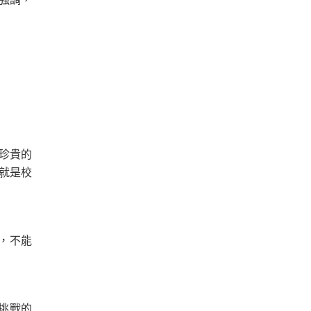
珍貴的
就是校
，不能
挑戰的