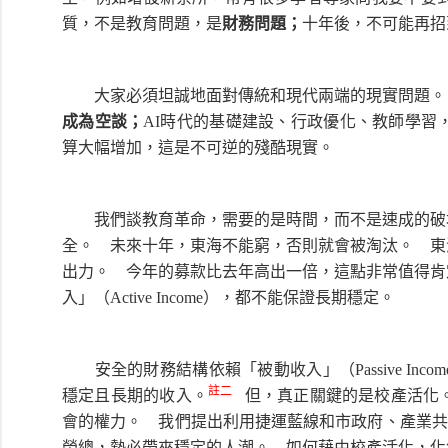
質，不是教育問題，是
財務問題；
十年後，不可能再
大家必須坦誠地面對傳統和現代兩端的現實問題
成為空談；
AI時代的基礎建設、行政優化、教師學習
算大幅增加，這是不可逆的殘酷現實。
我們談教育革命，需要的是時間，而不是速成的破壞
全。 未來十年，東海不能窮，否則就會被淘汰。 東
出力。 今年的募款比去年高出一倍，這點非常值得肯
入」（Active Income），都不能保證長期穩定。
安全的財務結構依賴「被動收入」（Passive In
註二
穩定且長期的收入。
但，真正關鍵的是校產活化
會的權力。 我們提出利用捷運藍線和市政府、產業共同
榮總，勢必帶來穩定的人潮。 如何藉由校產活化，化