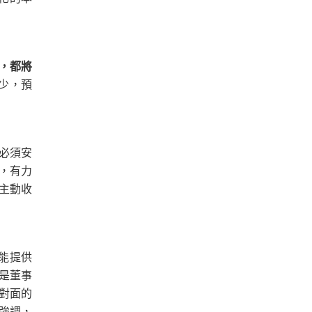
。
，都將
少，預
必須安
，有力
主動收
，能提供
是董事
上對面的
強調，