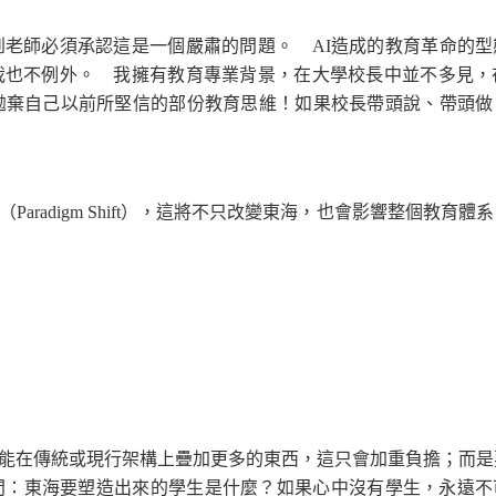
師必須承認這是一個嚴肅的問題。 AI造成的教育革命的型
也不例外。 我擁有教育專業背景，在大學校長中並不多見，在
拋棄自己以前所堅信的部份教育思維！如果校長帶頭說、帶頭做
adigm Shift），這將不只改變東海，也會影響整個教育體
在傳統或現行架構上疊加更多的東西，這只會加重負擔；而是
問：東海要塑造出來的學生是什麼？如果心中沒有學生，永遠不