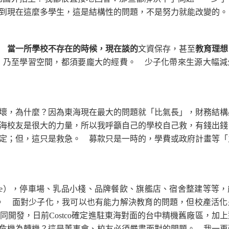
招到現在這麼多學生，這是結構性的問題，不是努力就能改變的
。
當一所學校不存在的時候，現在談的
文資保存，甚至
教育理想
，乃至學習空間，都須要龐大的經費。 少子化帶來生源大幅減
，為什麼？因為東海現在最大的問題就「比氣長」，財務結構
海校友是很大的力量，所以我呼籲自己的學校自己救，有錢出錢
定；但，這只是救急。 募款只是一時的，學費或政府計畫等「
come），停車場、乳品小棧、品牌餐飲、旗艦店、宿舍整建等等
。 面對少子化，我可以也有能力解決教育的問題，但校產活化
開發，日前Costco確定進駐東海對面的台中精機舊廠區，加
危機為轉機？這是董事會、校友必須嚴肅面對的問題。 我一再